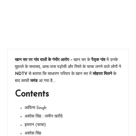
– शिक्षक नहीं
माफिया हैं,
पैसे का घमंड,
देवरिया में
कोठी पर
सवाल
खान सर पर गांव वालों के गंभीर आरोप –
खान सर के
पैतृक गांव
में उनके
मुहल्ले के सभासद, आस-पास पड़ोसी और रिश्ते के चाचा लगने वाले लोगों ने
NDTV
से बताया कि साधारण परिवार के खान सर में
सोहरत मिलने
के
बाद काफी
घमंड
आ गया है….
Contents
आदित्य Singh
अशोक सिंह : जमीन खरीदे
इमरान (चाचा)
अशोक सिंह