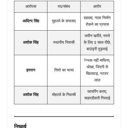
आरोपक
पद/संबंध
आरोप
दबदबा, नाला निर्माण
आदित्य सिंह
मुहल्ले के सभासद
रोकने का प्रयास
जमीन खरीदे, रास्ते
अशोक सिंह
स्थानीय निवासी
के लिए 2 साल पीछे,
बाउंड्री तुड़वाई
শিক্ষक नहीं माफिया,
धोखा, जिंदगी से
इमरान
रिश्ते का चाचा
खिलवाड़, नटवर
लाल
फायरिंग कराए,
अशोक सिंह
मोहल्ले के निवासी
चाहरदीवारी गिरवाई
निष्कर्ष