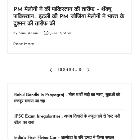
PM मेलोनी ने की पाकिस्तान की तारीफ – थैंक्यू
पाकिस्तान… इटली की PM जॉर्जिया मेलोनी ने भारत के
दुश्मन की तारीफ की
By
Sami Ansari
June 16, 2026
Posted
by
Read More
Posts
1
2
3
4
5
6
…
13
PREVIOUS
NEXT
PAGE
PAGE
pagination
Rahul Gandhi In Prayagraj – ‘रील 21वीं सदी का नशा’, युवाओं को
मजदूर बनाया जा रहा
JPSC Exam Irregularities : अभय तिवारी के कबूलनामे से ‘कट मनी
डील’ का दावा
India’s First Flying Car – अल्मोड़ा के रवि टम्टा ने किया सफल