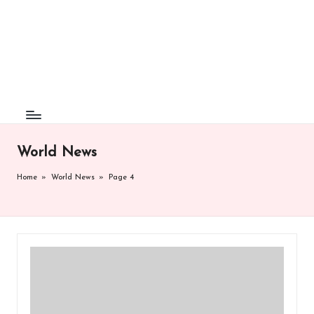
F
Understand
Skip
The
to
a
World
content
c
t
B
e
World News
e
Home
»
World News
»
Page 4
z