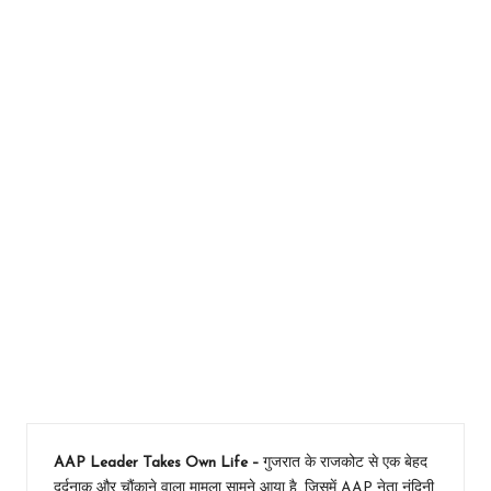
nts
Home
»
AAP
Leader
Takes
Own Life
– ‘पापा मैं
जंग हार गई’,
बहन से बोली-
लिव-इन
पार्टनर
असलम ने
निकलवा दी
बच्चादानी
AAP Leader Takes Own Life –
गुजरात के राजकोट से एक बेहद
दर्दनाक और चौंकाने वाला मामला सामने आया है, जिसमें AAP नेता नंदिनी