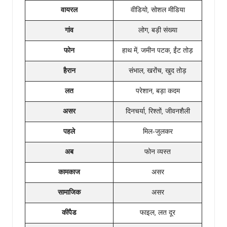
वायरल
वीडियो, सोशल मीडिया
गांव
लोग, बड़ी संख्या
फोन
हाथ में, जमीन पटक, ईंट तोड़
हैरान
संभाल, खरोंच, खुद तोड़
लत
परेशान, बड़ा कदम
असर
दिनचर्या, रिश्तों, जीवनशैली
पहले
मिल-जुलकर
अब
फोन व्यस्त
कामकाज
असर
सामाजिक
असर
कीपैड
फाइल, लत दूर