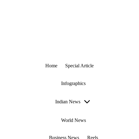
F
Understand
a
The
World
ct
Skip
B
to
e
content
e
z
Home
Special Article
Infographics
Indian News
World News
Business News
Reels