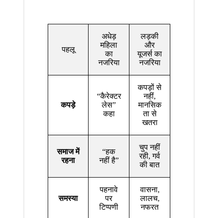
अधेड़
लड़की
महिला
और
पहलू
का
यूजर्स का
नजरिया
नजरिया
कपड़ों से
“कैरेक्टर
नहीं,
कपड़े
लेस”
मानसिक
कहा
ता से
खतरा
चुप नहीं
समाज में
“हक
रही, गर्व
रहना
नहीं है”
की बात
पहनावे
वासना,
समस्या
पर
लालच,
टिप्पणी
नफरत